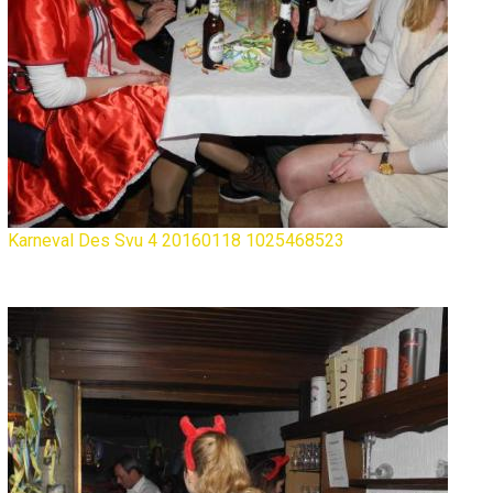
Karneval Des Svu 4 20160118 1025468523