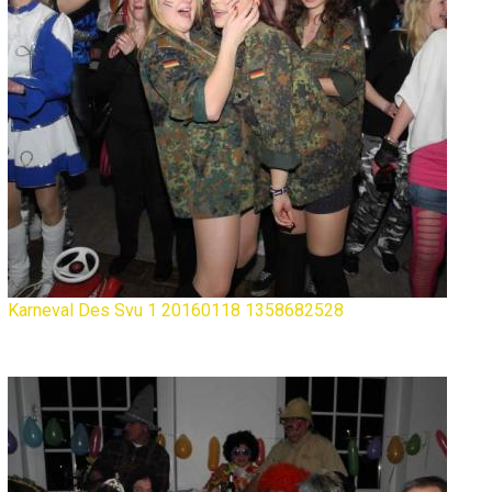
Karneval Des Svu 1 20160118 1358682528