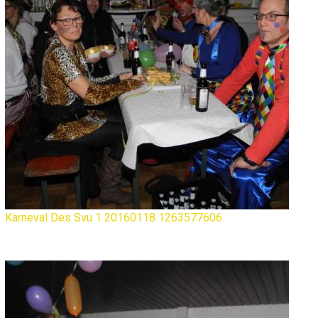
Karneval Des Svu 1 20160118 1263577606