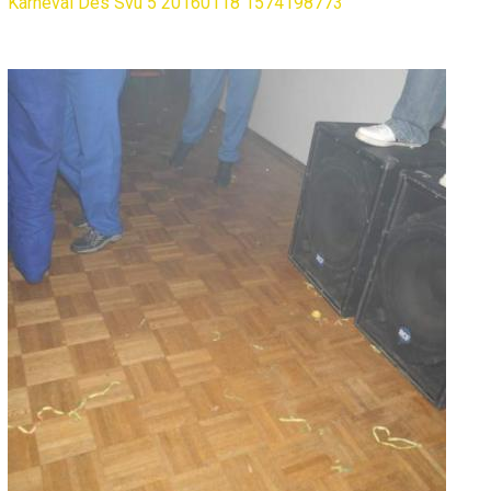
Karneval Des Svu 5 20160118 1574198773