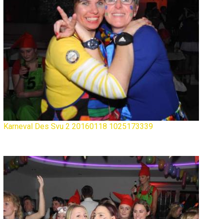
Karneval Des Svu 2 20160118 1025173339