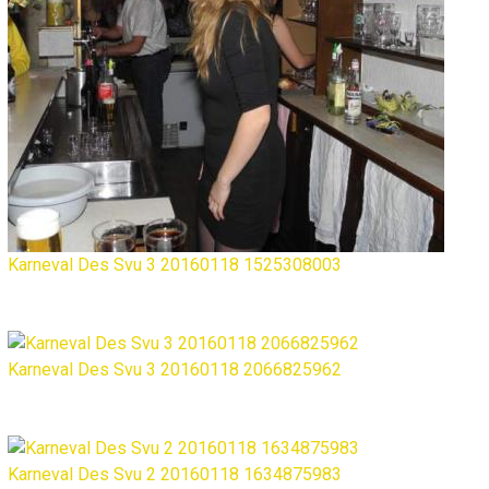
Karneval Des Svu 3 20160118 1525308003
Karneval Des Svu 3 20160118 2066825962
Karneval Des Svu 2 20160118 1634875983