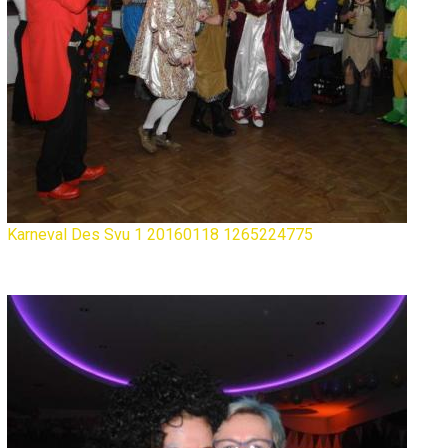
Karneval Des Svu 1 20160118 1265224775