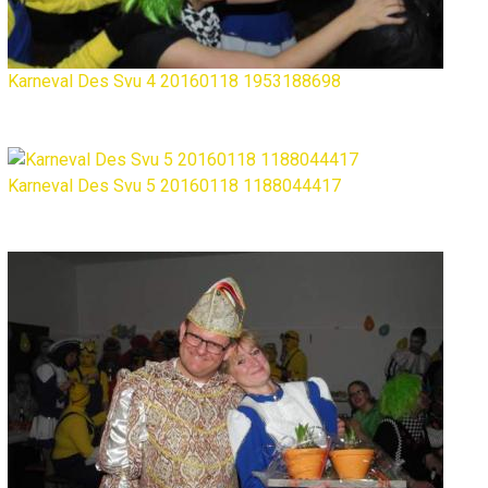
Karneval Des Svu 4 20160118 1953188698
Karneval Des Svu 5 20160118 1188044417